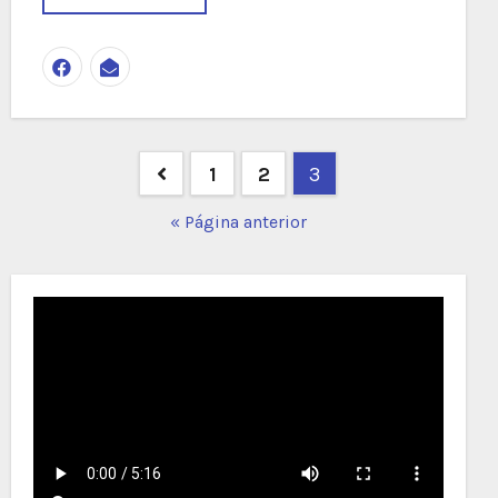
Navegación
1
2
3
de
« Página anterior
entradas