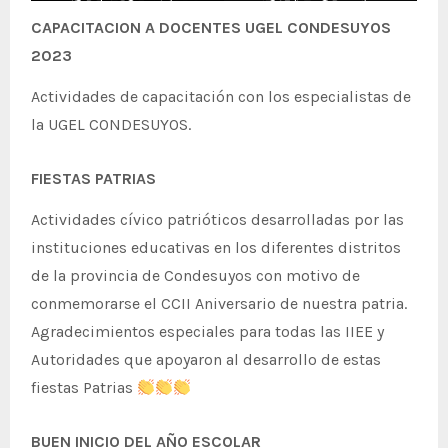
Monitoreo en la IE. 40425 San
IEI. Los Tres Errantes
IE. Piuca Secundaria
San Luis Gonzaga
Salamanca
IEI. Los Tres Errantes
San Luis Gonzaga
I.E. Inicial Piuca
CAPACITACION A DOCENTES UGEL CONDESUYOS
Martin de Porras del II
Simulacro
2023
Actividades de capacitación con los especialistas de
la UGEL CONDESUYOS.
FIESTAS PATRIAS
Actividades cívico patrióticos desarrolladas por las
instituciones educativas en los diferentes distritos
de la provincia de Condesuyos con motivo de
conmemorarse el CCII Aniversario de nuestra patria.
Agradecimientos especiales para todas las IIEE y
Autoridades que apoyaron al desarrollo de estas
fiestas Patrias
BUEN INICIO DEL AÑO ESCOLAR