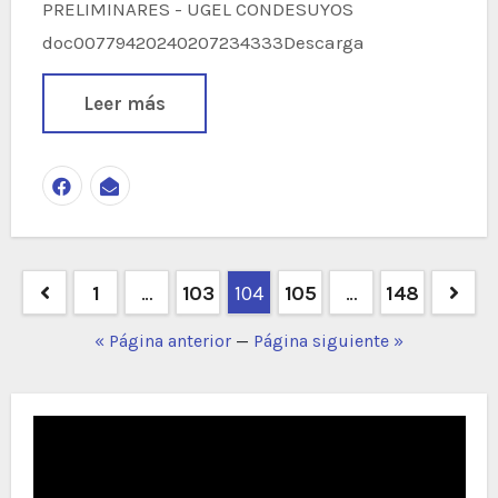
PRELIMINARES - UGEL CONDESUYOS
doc00779420240207234333Descarga
Leer más
Navegación
1
…
103
104
105
…
148
de
« Página anterior
—
Página siguiente »
entradas