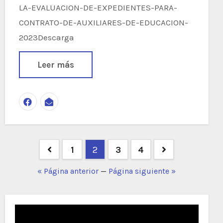
LA-EVALUACION-DE-EXPEDIENTES-PARA-
CONTRATO-DE-AUXILIARES-DE-EDUCACION-
2023Descarga
Leer más
Navegación
1
2
3
4
de
« Página anterior
—
Página siguiente »
entradas