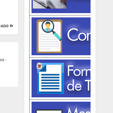
CADO
ES –