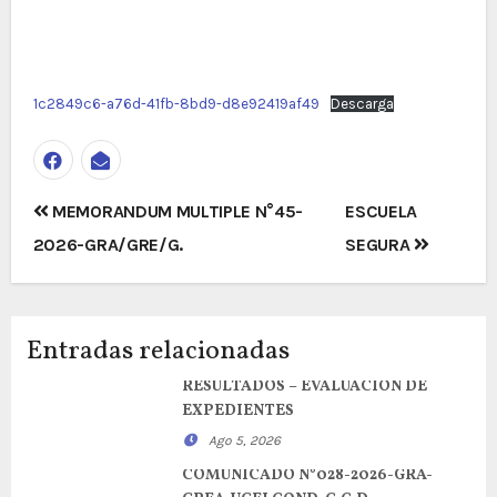
1c2849c6-a76d-41fb-8bd9-d8e92419af49
Descarga
Navegación
MEMORANDUM MULTIPLE N°45-
ESCUELA
de
2026-GRA/GRE/G.
SEGURA
entradas
Entradas relacionadas
RESULTADOS – EVALUACION DE
EXPEDIENTES
Ago 5, 2026
COMUNICADO N°028-2026-GRA-