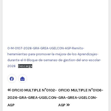
O-M-0107-2026-GRA-GREA-UGELCON-AGP-Remito-
herramientas-para-promover-la-mejora-de-los-Aprendizajes-
durante-el-II-Bloque-de-semanas-de-gestion-del-ano-escolar-
2026
Descarga
Navegación
OFICIO MULTIPLE N°0102-
OFICIO MULTIPLE N°0106-
de
2026-GRA-GREA-UGELCON-
GRA-GREA-UGELCON-
entradas
AGP
AGP