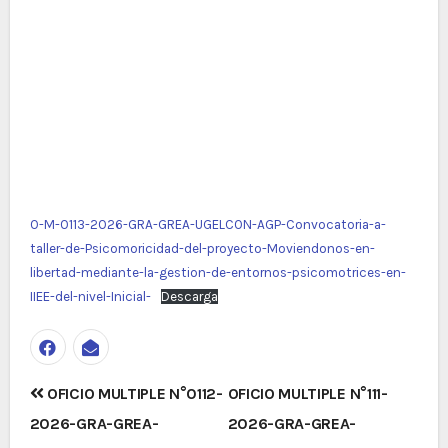
O-M-0113-2026-GRA-GREA-UGELCON-AGP-Convocatoria-a-
taller-de-Psicomoricidad-del-proyecto-Moviendonos-en-
libertad-mediante-la-gestion-de-entornos-psicomotrices-en-
IIEE-del-nivel-Inicial-
Descarga
Navegación
OFICIO MULTIPLE N°0112-
OFICIO MULTIPLE N°111-
de
2026-GRA-GREA-
2026-GRA-GREA-