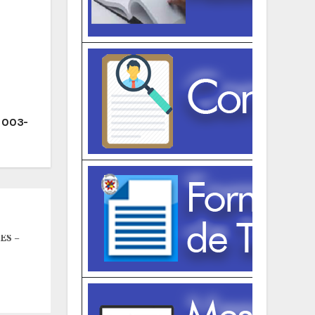
 003-
ES –