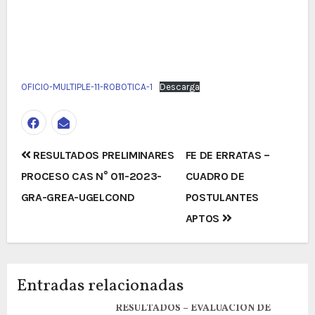
OFICIO-MULTIPLE-11-ROBOTICA-1
Descarga
Navegación
RESULTADOS PRELIMINARES
FE DE ERRATAS –
de
PROCESO CAS N° 011-2023-
CUADRO DE
entradas
GRA-GREA-UGELCOND
POSTULANTES
APTOS
Entradas relacionadas
RESULTADOS – EVALUACION DE