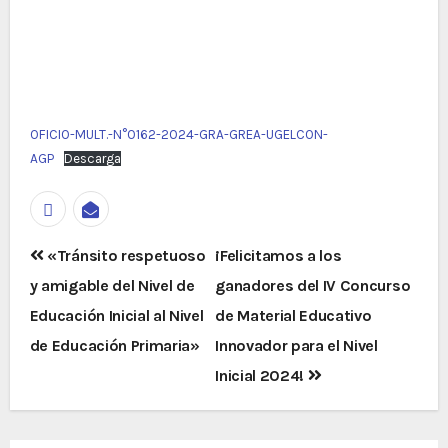
OFICIO-MULT.-N°0162-2024-GRA-GREA-UGELCON-
AGP
Descarga
Navegación
«Tránsito respetuoso
¡Felicitamos a los
de
y amigable del Nivel de
ganadores del IV Concurso
entradas
Educación Inicial al Nivel
de Material Educativo
de Educación Primaria»
Innovador para el Nivel
Inicial 2024!