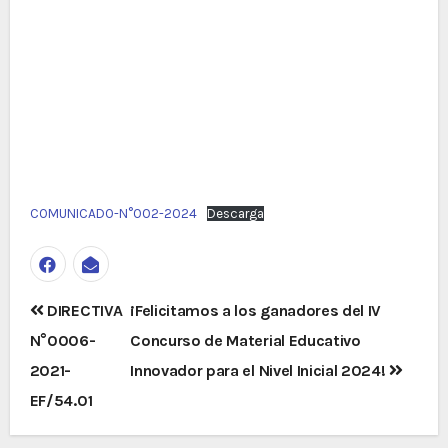
COMUNICADO-N°002-2024
Descarga
Navegación
DIRECTIVA
¡Felicitamos a los ganadores del IV
de
N°0006-
Concurso de Material Educativo
entradas
2021-
Innovador para el Nivel Inicial 2024!
EF/54.01