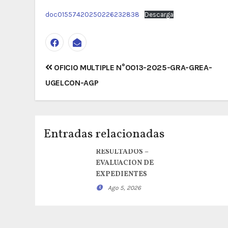
doc01557420250226232838
Descarga
Navegación
OFICIO MULTIPLE N°0013-2025-GRA-GREA-
de
UGELCON-AGP
entradas
Entradas relacionadas
RESULTADOS –
EVALUACION DE
EXPEDIENTES
Ago 5, 2026