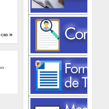
-CRD
ES –