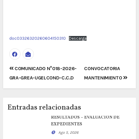
doc03326320260604150310
Descarga
Navegación
COMUNICADO N°018-2026-
CONVOCATORIA
de
GRA-GREA-UGELCOND-C.C.D
MANTENIMIENTO
entradas
Entradas relacionadas
RESULTADOS – EVALUACION DE
EXPEDIENTES
Ago 5, 2026