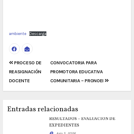
ambiente
Descarga
Navegación
PROCESO DE
CONVOCATORIA PARA
de
REASIGNACIÓN
PROMOTORA EDUCATIVA
entradas
DOCENTE
COMUNITARIA – PRONOEI
Entradas relacionadas
RESULTADOS – EVALUACION DE
EXPEDIENTES
Ago 5, 2026